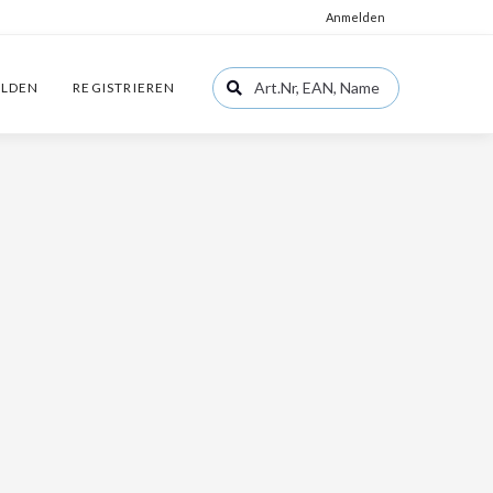
Anmelden
LDEN
REGISTRIEREN