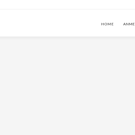
HOME
ANME